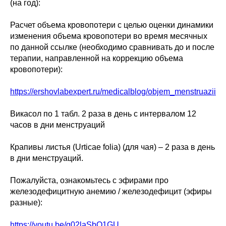
(на год):
Расчет объема кровопотери с целью оценки динамики
изменения объема кровопотери во время месячных
по данной ссылке (необходимо сравнивать до и после
терапии, направленной на коррекцию объема
кровопотери):
https://ershovlabexpert.ru/medicalblog/objem_menstruazii
Викасол по 1 табл. 2 раза в день с интервалом 12
часов в дни менструаций
Крапивы листья (Urticae folia) (для чая) – 2 раза в день
в дни менструаций.
Пожалуйста, ознакомьтесь с эфирами про
железодефицитную анемию / железодефицит (эфиры
разные):
https://youtu.be/q02laSbQ1GU