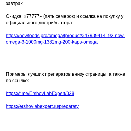
завтрак
Скидка: «77777» (пять семерок) и ссылка на покупку у
официального дистрибьютора:
https://nowfoods.pro/omega/tproduct/347939414192-now-
omega-3-1000mg-1382mg-200-kaps-omega
Примеры лучших препаратов внизу страницы, а также
по ссылке:
https://t.me/ErshovLabExpert/328
https://ershovlabexpert.ru/preparaty