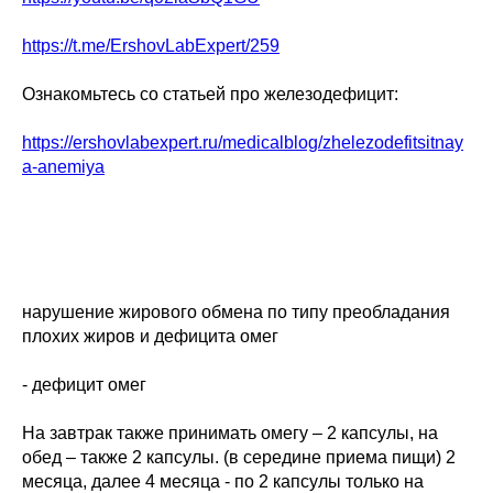
https://t.me/ErshovLabExpert/259
Ознакомьтесь со статьей про железодефицит:
https://ershovlabexpert.ru/medicalblog/zhelezodefitsitnay
a-anemiya
нарушение жирового обмена по типу преобладания
плохих жиров и дефицита омег
- дефицит омег
На завтрак также принимать омегу – 2 капсулы, на
обед – также 2 капсулы. (в середине приема пищи) 2
месяца, далее 4 месяца - по 2 капсулы только на