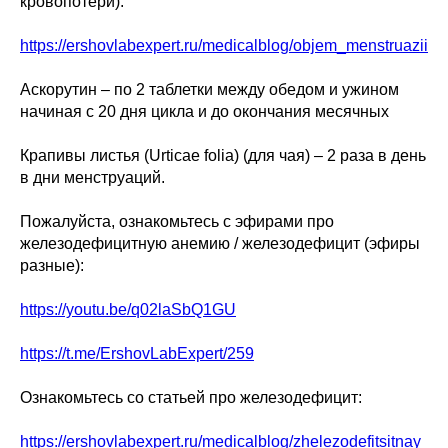
кровопотери):
https://ershovlabexpert.ru/medicalblog/objem_menstruazii
Аскорутин – по 2 таблетки между обедом и ужином
начиная с 20 дня цикла и до окончания месячных
Крапивы листья (Urticae folia) (для чая) – 2 раза в день
в дни менструаций.
Пожалуйста, ознакомьтесь с эфирами про
железодефицитную анемию / железодефицит (эфиры
разные):
https://youtu.be/q02laSbQ1GU
https://t.me/ErshovLabExpert/259
Ознакомьтесь со статьей про железодефицит:
https://ershovlabexpert.ru/medicalblog/zhelezodefitsitnay