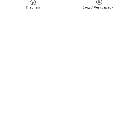
Главная
Вход / Регистрация
С уважением, д.м.н. Антон Ершов