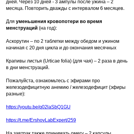
дней. Через 10 дней - 3 ампулы после ужина – 2
месяца. Повторить дважды с интервалом 6 месяцев.
Для
уменьшения кровопотери во время
менструаций
(на год):
Аскорутин – по 2 таблетки между обедом и ужином
начиная с 20 дня цикла и до окончания месячных
Крапивы листья (Urticae folia) (для чая) – 2 раза в день
в дни менструаций.
Пожалуйста, ознакомьтесь с эфирами про
железодефицитную анемию / железодефицит (эфиры
разные):
https://youtu.be/q02laSbQ1GU
https://t.me/ErshovLabExpert/259
На завтрак также принимать омегу – 2 капсулы