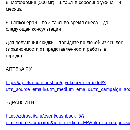
8. Метформин (500 мг) – 1 табл. в середине ужина – 4
месяца
9. Глюкоберри – по 2 табл. во время обеда – до
следующей консультации
Для получения скидки – пройдите по любой из ссылок
(в зависимости от представленности работы в
городе):
АПТЕКА.РУ:
https://apteka.ru/mini-shop/glyukoberri-femodol/?
utm_source=email&utm_medium=email&utm_campaign=soci
ЗДРАВСИТИ
https://zdravcity.ru/event/cashback_5/?
utm_source=funcprod&utm_medium=FP&utm_campaign=soc