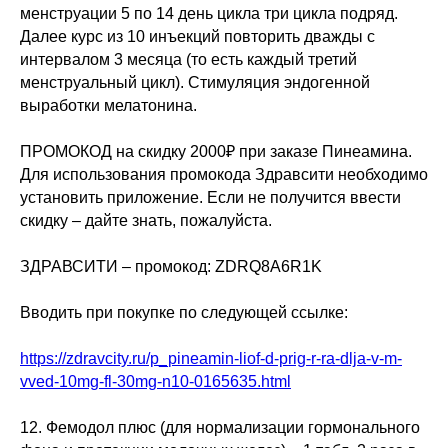
менструации 5 по 14 день цикла три цикла подряд.
Далее курс из 10 инъекций повторить дважды с
интервалом 3 месяца (то есть каждый третий
менструальный цикл). Стимуляция эндогенной
выработки мелатонина.
ПРОМОКОД на скидку 2000₽ при заказе Пинеамина.
Для использования промокода Здравсити необходимо
установить приложение. Если не получится ввести
скидку – дайте знать, пожалуйста.
ЗДРАВСИТИ – промокод: ZDRQ8A6R1K
Вводить при покупке по следующей ссылке:
https://zdravcity.ru/p_pineamin-liof-d-prig-r-ra-dlja-v-m-
vved-10mg-fl-30mg-n10-0165635.html
12. Фемодол плюс (для нормализации гормонального