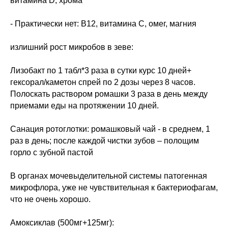
витамина D, хрома
- Практически нет: В12, витамина С, омег, магния
излишний рост микробов в зеве:
Лизобакт по 1 табл*3 раза в сутки курс 10 дней+
гексорал/каметон спрей по 2 дозы через 8 часов.
Полоскать раствором ромашки 3 раза в день между
приемами еды на протяжении 10 дней.
Санация ротоглотки: ромашковый чай - в среднем, 1
раз в день; после каждой чистки зубов – полощим
горло с зубной пастой
В органах мочевыделительной системы патогенная
микрофлора, уже не чувствительная к бактериофагам,
что не очень хорошо.
Амоксиклав (500мг+125мг):