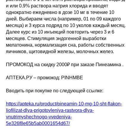
и или 0.9% раствора натрия хлорида и вводят
однократно ежедневно в дозе 10 мг в течение 10
дней. Выбираем числа (например, 01 по 09 каждого
месяца) и 3 курса подряд по 10 уколов каждый месяц.
Далее курс из 10 инъекций повторить через 3 и 6
месяцев. Стимуляция эндогенной выработки
мелатонина, нормализация сна, работы собственных
яичников, щитовидной железы, молочных желез.
ПРОМОКОД на скидку 2000₽ при заказе Пинеамина .
АПТЕКА.РУ – промокод: PINHMBE
Вводить при покупке по следующей ссылке:
https://apteka.ru/product/pineamin-10-mg-10-sht-flakon-
liofilizat-dlya-prigotovleniya-rastvora-dlya-
vnutrimyshechnogo-vvedeniya-
5e326f8e65b5ab0001654d67/