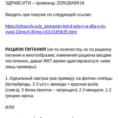
ЗДРАВСИТИ – промокод: ZDRQ8A6R1K
Вводить при покупке по следующей ссылке:
https://zdravcity.ru/p_pineamin-liof-d-prig-r-ra-dlja-v-m-
vved-10mg-fl-30mg-n10-0165635.html
РАЦИОН ПИТАНИЯ
(не по количеству, но по рациону
питания и многообразию; изменения рациона вводим
постепенно, давая ЖКТ время адаптироваться; ниже
лишь примеры):
1. Идеальный завтрак (как пример): на фитнес-хлебцы
(бутерброды, 2-3 шт) с авокадо + красная рыба
(семга), 3 белка (желток – запрещен); 2-3 миндаля, 1-2
грецких ореха;
ИЛИ