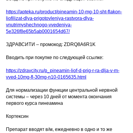
https://apteka.ru/product/pineamin-10-mg-10-sht-flakon-
liofilizat-dlya-prigotovleniya-rastvora-dlya-
vnutrimyshechnogo-vvedeniya-
5e326f8e65b5ab0001654d67/
ЗДРАВСИТИ – промокод: ZDRQ8A6R1K
Вводить при покупке по следующей ссылке:
https://zdravcity.ru/p_pineamin-liof-d-prig-r-ra-dlja-v-m-
vved-10mg-fl-30mg-n10-0165635.html
Для нормализации функции центральной нервной
системы – через 10 дней от момента окончания
первого курса пинеамина
Кортексин
Препарат вводят в/м, ежедневно в одно и то же