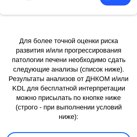
Для более точной оценки риска
развития и/или прогрессирования
патологии печени необходимо сдать
следующие анализы (список ниже).
Результаты анализов от ДНКОМ и/или
KDL для бесплатной интерпретации
можно присылать по кнопке ниже
(строго - при выполнении условий
Социальные сети
ниже):
Прайс
Нельзяgram
Бесплатные услуги
YouTube канал
О клинике