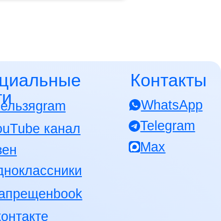
ные
Контакты
WhatsApp
am
Telegram
анал
Max
ники
book