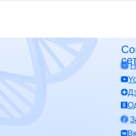
Социаль
сети
Нельзяgr
YouTube к
Дзен
Однокласс
Запрещен
Вконтакте
TikTok
Записаться на консультацию