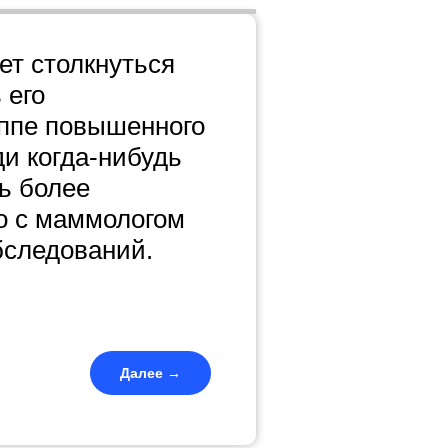
ет столкнуться
 его
уппе повышенного
ди когда-нибудь
ь более
о с маммологом
бследований.
Далее →