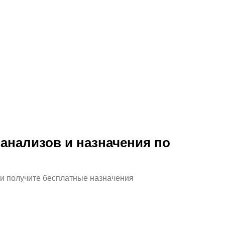
ные
Контакты
WhatsApp
am
Telegram
анал
Max
анализов и назначения по
ники
book
и получите бесплатные назначения