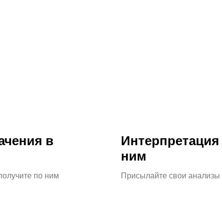
Социаль
сети
Нельзяgr
YouTube к
Дзен
ачения в
Интерпретация 
Однокласс
ним
Запрещен
получите по ним
Присылайте свои анализы 
Вконтакте
TikTok