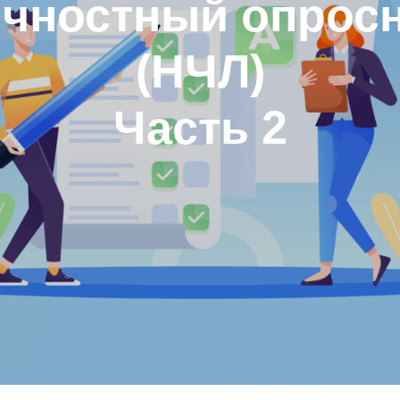
чностный опрос
(НЧЛ)
Часть 2