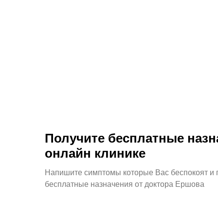
Прайс
Бесплатные услуги
О клинике
Возможности
Получите бесплатные назн
Калькуляторы здоровья
онлайн клинике
Тесты
Напишите симптомы которые Вас беспокоят и 
Блог
бесплатные назначения от доктора Ершова
База врачей
Запись к врачам