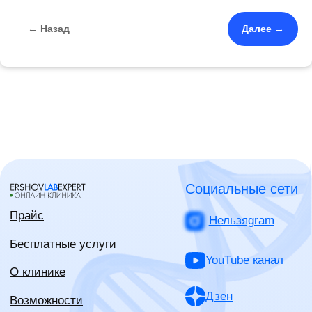
YouTube канал
О клинике
← Назад
Далее →
Дзен
Возможности
Калькуляторы здоровья
Одноклассники
Тесты
Запрещенbook
Блог
База врачей
Вконтакте
Запись к врачам
TikTok
Cовет пациентов
Контакты
WhatsApp
Telegram
Max
Записаться на консультацию