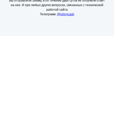
Вы отправляли заявку, в по течение двух суток не получили ответ
на нее. И при любых других вопросах, связанных с технической
работой сайта
Телеграмм:
@johnycash