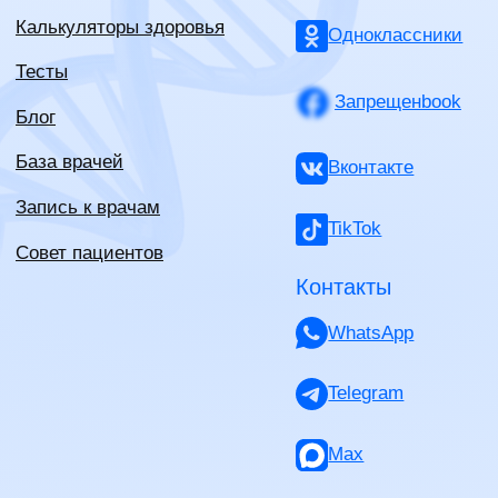
Политика конфиденциальности
ИНН - 550615311831
ОГРНИП - 323774600252361