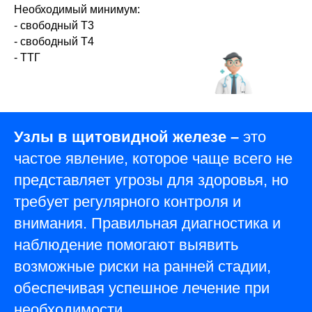
ОГРНИП - 323774600252361
Необходимый минимум:
- свободный Т3
- свободный Т4
- ТТГ
Узлы в щитовидной железе –
это
частое явление, которое чаще всего не
представляет угрозы для здоровья, но
требует регулярного контроля и
внимания. Правильная диагностика и
наблюдение помогают выявить
возможные риски на ранней стадии,
обеспечивая успешное лечение при
необходимости.