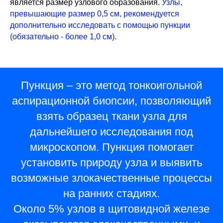
является размер узлового образования.
Узлы,
превышающие размер 0,5 см, рекомендуется
дополнительно исследовать с помощью пункции
(обязательно - более 1,0 см).
Пункция
– это метод тонкоигольной
аспирационной биопсии, позволяющий
взять образец ткани узла для
дальнейшего исследования под
микроскопом. Пункция помогает
установить природу узла и выявить
возможные злокачественные процессы
на ранних стадиях.
Около 5% узлов в щитовидной железе