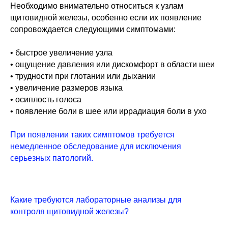
Необходимо внимательно относиться к узлам
Тесты
Запрещенbook
щитовидной железы, особенно если их появление
Блог
сопровождается следующими симптомами:
База врачей
Вконтакте
Запись к врачам
• быстрое увеличение узла
TikTok
• ощущение давления или дискомфорт в области шеи
Cовет пациентов
Контакты
• трудности при глотании или дыхании
• увеличение размеров языка
WhatsApp
• осиплость голоса
• появление боли в шее или иррадиация боли в ухо
Telegram
Max
При появлении таких симптомов требуется
немедленное обследование для исключения
серьезных патологий.
Записаться на консультацию
Какие требуются лабораторные анализы для
Политика конфиденциальности
контроля щитовидной железы?
ИНН - 550615311831