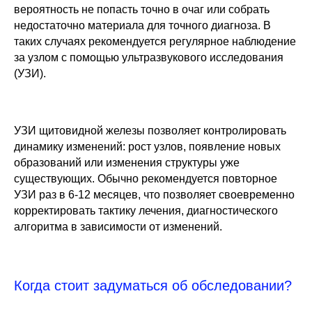
вероятность не попасть точно в очаг или собрать
недостаточно материала для точного диагноза. В
таких случаях рекомендуется регулярное наблюдение
за узлом с помощью ультразвукового исследования
(УЗИ).
УЗИ щитовидной железы позволяет контролировать
динамику изменений: рост узлов, появление новых
образований или изменения структуры уже
существующих. Обычно рекомендуется повторное
УЗИ раз в 6-12 месяцев, что позволяет своевременно
Социальные сети
корректировать тактику лечения, диагностического
Прайс
Нельзяgram
алгоритма в зависимости от изменений.
Бесплатные услуги
YouTube канал
О клинике
Дзен
Возможности
Когда стоит задуматься об обследовании?
Калькуляторы здоровья
Одноклассники