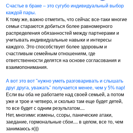
Счастье в браке – это сугубо индивидуальный выбор
Запись к врачам
TikTok
каждой пары.
Cовет пациентов
К тому же, важно отметить, что сейчас все-таки многие
Контакты
семьи стараются добиться более равномерного
WhatsApp
распределения обязанностей между партнерами и
учитывать индивидуальные навыки и интересы
Telegram
каждого. Это способствует более здоровым и
Max
счастливым семейным отношениям, где
ответственности делятся на основе согласования и
взаимопонимания.
Записаться на консультацию
А вот это вот "нужно уметь разговаривать и слышать
друг друга, уважать" получается менее, чем у 5% пар!
Если вы оба не работаете над своей семьей, а потом
Политика конфиденциальности
уже и трое и четверо, и сколько там еще будет детей,
ИНН - 550615311831
то все будет с одним результатом....
ОГРНИП - 323774600252361
Нет, многими: измены, ссоры, панические атаки,
заедание, гормональные сбои.... в целом, все то, чем
занимаюсь я)))