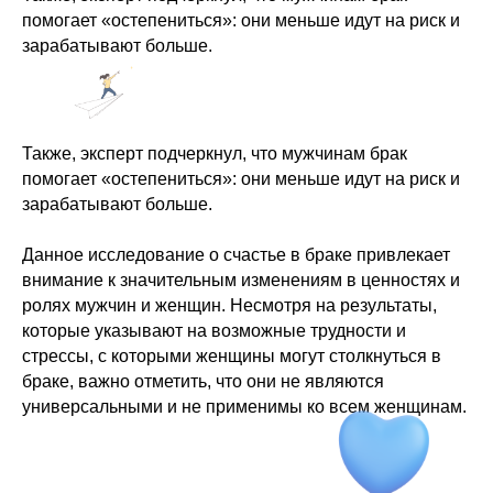
помогает «остепениться»: они меньше идут на риск и
зарабатывают больше.
Также, эксперт подчеркнул, что мужчинам брак
помогает «остепениться»: они меньше идут на риск и
зарабатывают больше.
Социальные сети
Данное исследование о счастье в браке привлекает
Прайс
Нельзяgram
внимание к значительным изменениям в ценностях и
Бесплатные услуги
ролях мужчин и женщин. Несмотря на результаты,
YouTube канал
О клинике
которые указывают на возможные трудности и
Дзен
Возможности
стрессы, с которыми женщины могут столкнуться в
браке, важно отметить, что они не являются
Калькуляторы здоровья
Одноклассники
универсальными и не применимы ко всем женщинам.
Тесты
Запрещенbook
Блог
База врачей
Вконтакте