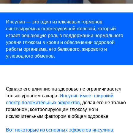
Инсулин — это один из ключевых гормонов,
синтезируемых поджелудочной железой, который
играет решающую роль в поддержании нормального
уровня глюкозы в крови и обеспечении здоровой
работы организма, его белкового, жирового и
углеводного обменов.
Однако его влияние на здоровье не ограничивается
только уровнем сахара.
Инсулин имеет широкий
спектр положительных эффектов
, делая его не только
гормоном, контролирующим глюкозу, но и
исключительным фактором в общем здоровье.
Вот некоторые из основных эффектов инсулина: