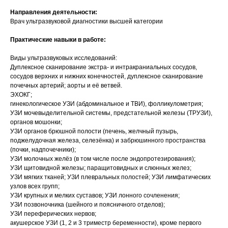
Направления деятельности:
Врач ультразвуковой диагностики высшей категории
Практические навыки в работе:
Виды ультразвуковых исследований:
Дуплексное сканирование экстра- и интракраниальных сосудов,
сосудов верхних и нижних конечностей, дуплексное сканирование
почечных артерий; аорты и её ветвей.
ЭХОКГ;
гинекологическое УЗИ (абдоминальное и ТВИ), фолликулометрия;
УЗИ мочевыделительной системы, предстательной железы (ТРУЗИ),
органов мошонки;
УЗИ органов брюшной полости (печень, желчный пузырь,
поджелудочная железа, селезёнка) и забрюшинного пространства
(почки, надпочечники);
УЗИ молочных желёз (в том числе после эндопротезирования);
УЗИ щитовидной железы; паращитовидных и слюнных желез;
УЗИ мягких тканей; УЗИ плевральных полостей; УЗИ лимфатических
узлов всех групп;
УЗИ крупных и мелких суставов; УЗИ лонного сочленения;
УЗИ позвоночника (шейного и поясничного отделов);
УЗИ переферических нервов;
акушерское УЗИ (1, 2 и 3 триместр беременности), кроме первого