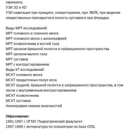
скрининга;
УЗИ 3D и 4D
УЗИ навигация при пункциях, склеротерапии, при ЭВЛК, при ведении
лекарственных препаратов в полость суставов и при блокадах
Виды МРТ исследований:
МРТ головного и спинного мозга
МРТ головного мозга с ангиографией
МРТ позвоночника и костей таза
МРТ органов брюшной полости и забрюшинного пространства
МРТ органов малого таза
МРТ суставов
МРТ с контрастированием
Виды КТ исследований:
МСКТ головного мозга
МСКТ придаточных пазух носа
МСКТ грудной, брюшной полости и забрюшинного пространства, в том
числе с внутривенным контрастированием
МСКТ позвоночника
МСКТ суставов
Ангиография нижних конечностей
Образование:
1991-1997 г. ОГМУ. Педиатрический факультет.
1997-1998 г. интернатура по психиатрии на базе ОПБ.