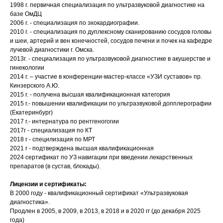
1998 г. первичная специализация по ультразвуковой диагностике на
базе ОмДЦ
2006 г. - специализация по эхокардиографии.
2010 г. - специализация по дуплексному сканированию сосудов головы
и шеи, артерий и вен конечностей, сосудов печени и почек на кафедре
лучевой диагностики г. Омска.
2013г. - специализация по ультразвуковой диагностике в акушерстве и
гинекологии
2014 г. – участие в конференции-мастер-классе «УЗИ суставов» пр.
Кинзерского А.Ю.
2015 г. - получена высшая квалификационная категория
2015 г.- повышении квалификации по ультразвуковой допплерографии
(Екатеринбург)
2017 г.- интернатура по рентгеногогии
2017г - специализация по КТ
2018 г - специлизация по МРТ
2021 г - подтверждена высшая квалификационная
2024 сертификат по УЗ навигации при введении лекарственных
препаратов (в сустав, блокады).
Лицензии и сертификаты:
В 2000 году - квалификационный сертификат «Ультразвуковая
диагностика».
Продлен в 2005, в 2009, в 2013, в 2018 и в 2020 гг (до декабря 2025
года)