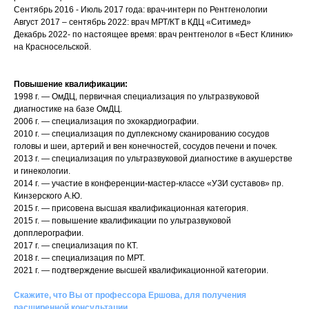
Сентябрь 2016 - Июль 2017 года: врач-интерн по Рентгенологии
Август 2017 – сентябрь 2022: врач МРТ/КТ в КДЦ «Ситимед»
Декабрь 2022- по настоящее время: врач рентгенолог в «Бест Клиник»
на Красносельской.
Повышение квалификации:
1998 г. — ОмДЦ, первичная специализация по ультразвуковой
диагностике на базе ОмДЦ.
2006 г. — специализация по эхокардиографии.
2010 г. — специализация по дуплексному сканированию сосудов
головы и шеи, артерий и вен конечностей, сосудов печени и почек.
2013 г. — специализация по ультразвуковой диагностике в акушерстве
и гинекологии.
2014 г. — участие в конференции-мастер-классе «УЗИ суставов» пр.
Кинзерского А.Ю.
2015 г. — присовена высшая квалификационная категория.
2015 г. — повышение квалификации по ультразвуковой
допплерографии.
2017 г. — специализация по КТ.
2018 г. — специализация по МРТ.
2021 г. — подтверждение высшей квалификационной категории.
Скажите, что Вы от профессора Ершова, для получения
расширенной консультации.